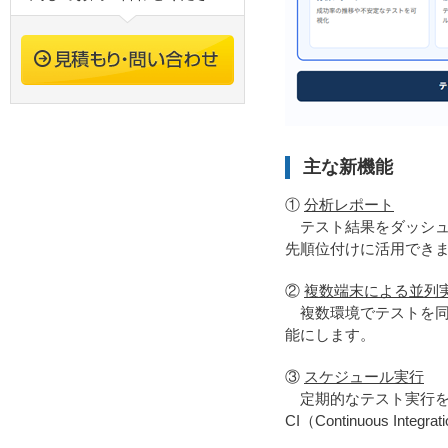
主な新機能
①
分析レポート
テスト結果をダッシュ
先順位付けに活用でき
②
複数端末による並列
複数環境でテストを同
能にします。
③
スケジュール実行
定期的なテスト実行を
CI（Continuous 