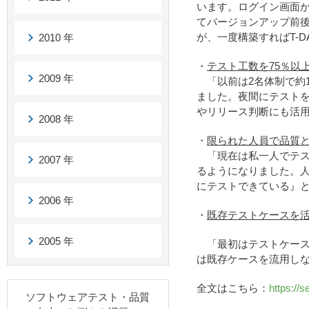
います。ログイン画面
てバージョンアップ前後
が、一度構築すればT-
2010 年
・
テスト工数を75％以
2009 年
「以前は2名体制で約1
ました。夜間にテスト
やリリース判断にも活
2008 年
・
限られた人員で品質
「現在は私一人でテスト
2007 年
るようになりました。
にテストできている』
2006 年
・
既存テストケースを
2005 年
「最初はテストケース
は既存ケースを流用し
全文はこちら：
https://s
ソフトウェアテスト・品質