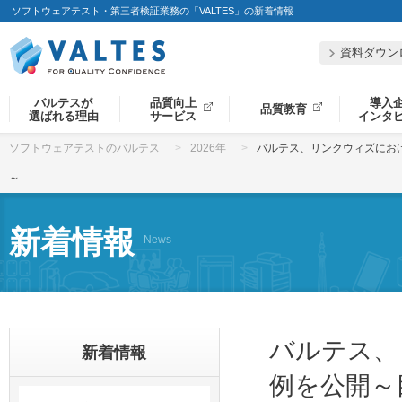
ソフトウェアテスト・第三者検証業務の「VALTES」の新着情報
資料ダウン
バルテスが
品質向上
導入
品質教育
選ばれる理由
サービス
インタ
ソフトウェアテストのバルテス
2026年
バルテス、リンクウィズにおけ
～
新着情報
News
バルテス、
新着情報
例を公開～