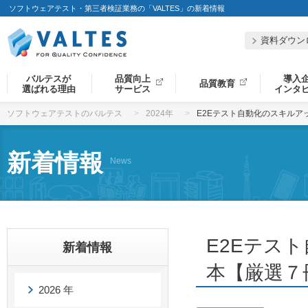
ソフトウェアテスト・第三者検証業務の「VALTES」の新着情報
資料ダウン
バルテスが
品質向上
導入
品質教育
選ばれる理由
サービス
インタ
ソフトウェアテストのバルテス
2024年
E2Eテスト自動化のスキル
新着情報
News
E2Eテス
新着情報
本【厳選７
2026 年