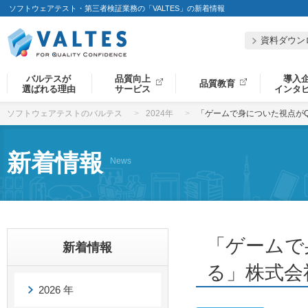
ソフトウェアテスト・第三者検証業務の「VALTES」の新着情報
資料ダウン
バルテスが
品質向上
導入
品質教育
選ばれる理由
サービス
インタ
ソフトウェアテストのバルテス
2024年
「ゲームで身についた視点がQA
新着情報
News
「ゲームで
新着情報
る」株式会社
2026 年