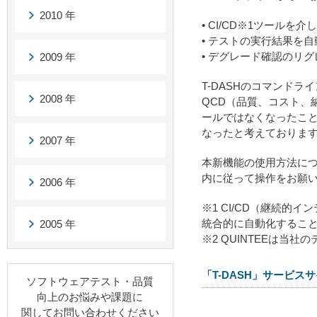
2010 年
• CI/CD※1ツール
• テストの実行結果を
• デグレード確認のリ
2009 年
T-DASHのコマンド
2008 年
QCD（品質、コスト、
ールではなくなったこ
なったと考えておりま
2007 年
本新機能の使用方法につ
内に従って操作をお願い
2006 年
※1 CI/CD（継続
統合的に自動化するこ
2005 年
※2 QUINTEEは当
「T-DASH」サービス
ソフトウェアテスト・品質
向上のお悩みや課題に
関してお問い合わせください