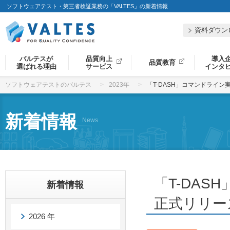
ソフトウェアテスト・第三者検証業務の「VALTES」の新着情報
資料ダウン
バルテスが
品質向上
導入
品質教育
選ばれる理由
サービス
インタ
ソフトウェアテストのバルテス
2023年
「T-DASH」コマンドライン
新着情報
News
「T-DAS
新着情報
正式リリー
2026 年