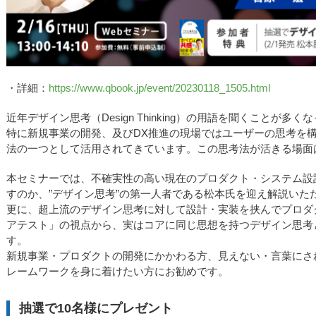
・詳細：
https://www.qbook.jp/event/20230118_1505.html
近年デザイン思考（Design Thinking）の用語を聞くことが多
特に新規事業の開発、及びDX推進の現場ではユーザーの思考を
法の一つとして活用されてきています。この思考法が活きる場面は
本セミナーでは、不確実性の高い現在のプロダクト・システム設計
すのか、”デザイン思考”の第一人者である松本氏を迎え解説いた
更に、超上流のデザイン思考に対して設計・実装を挟んでプロダ
アテスト」の視点から、実はコアに同じ思想を持つデザイン思考
す。
新規事業・プロダクトの開発にかかわる方、見えない・言葉にさ
レームワークを身に着けたい方にお勧めです。
抽選で10名様にプレゼント