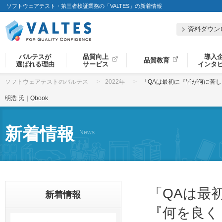
ソフトウェアテスト・第三者検証業務の「VALTES」の新着情報
資料ダウン
バルテスが
品質向上
導入
品質教育
選ばれる理由
サービス
インタ
ソフトウェアテストのバルテス
2022年
「QAは最初に『皆が何に苦し
明浩 氏｜Qbook
新着情報
News
「QAは最
新着情報
『何を良く