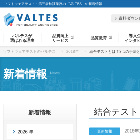
ソフトウェアテスト・第三者検証業務の「VALTES」の新着情報
資料ダウン
バルテスが
品質向上
導入
品質教育
選ばれる理由
サービス
インタ
ソフトウェアテストのバルテス
2018年
結合テストとは？3つの手法と役
新着情報
News
結合テスト
新着情報
2018年
2026 年
更新情報