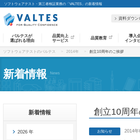
ソフトウェアテスト・第三者検証業務の「VALTES」の新着情報
資料ダウン
バルテスが
品質向上
導入
品質教育
選ばれる理由
サービス
インタ
ソフトウェアテストのバルテス
2014年
創立10周年のご挨拶
新着情報
News
創立10周
新着情報
2014年
2026 年
お知らせ